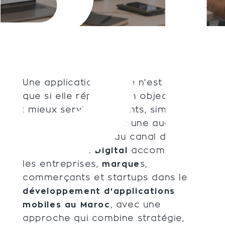
BI
Une application mobile n’est utile
que si elle répond à un objectif clair
: mieux servir vos clients, simplifier
un parcours, fidéliser une audience
ou créer un nouveau canal de
vente.
Radium Digital
accompagne
les entreprises,
marque
s,
commerçants et startups dans le
développement d'applications
mobiles au Maroc
, avec une
approche qui combine stratégie,