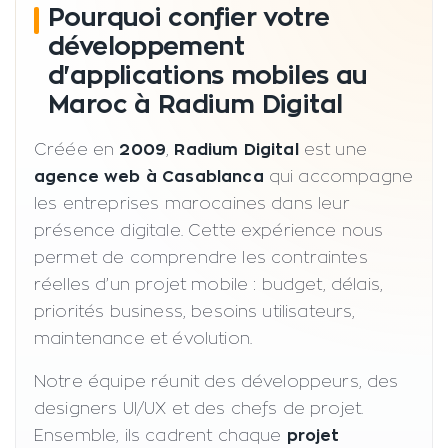
Pourquoi confier votre
développement
d'applications mobiles au
Maroc à Radium Digital
Créée en
2009
,
Radium Digital
est une
agence web à Casablanca
qui accompagne
les entreprises marocaines dans leur
présence digitale. Cette expérience nous
permet de comprendre les contraintes
réelles d’un projet mobile : budget, délais,
priorités business, besoins utilisateurs,
maintenance et évolution.
Notre équipe réunit des développeurs, des
designers UI/UX et des chefs de projet.
Ensemble, ils cadrent chaque
projet