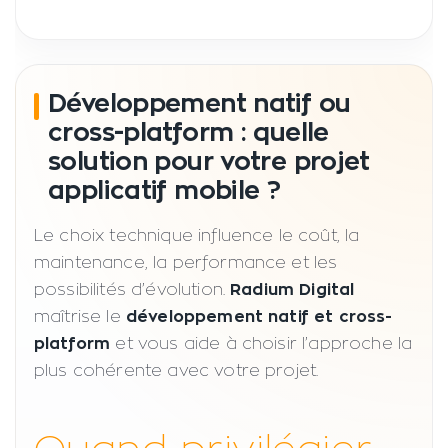
Développement natif ou
cross-platform : quelle
solution pour votre projet
applicatif mobile ?
Le choix technique influence le coût, la
maintenance, la performance et les
possibilités d’évolution.
Radium Digital
maîtrise le
développement natif et cross-
platform
et vous aide à choisir l’approche la
plus cohérente avec votre projet.